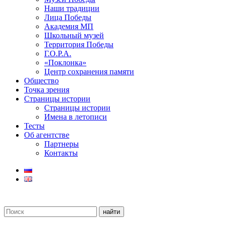
Наши традиции
Лица Победы
Академия МП
Школьный музей
Территория Победы
Г.О.Р.А.
«Поклонка»
Центр сохранения памяти
Общество
Точка зрения
Страницы истории
Страницы истории
Имена в летописи
Тесты
Об агентстве
Партнеры
Контакты