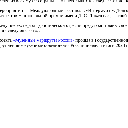
кателей из всех музеев страны — от небольших краеведческих до
мероприятий — Международный фестиваль «Интермузей». Долгож
ауреатов Национальной премии имени Д. С. Лихачева», — сооб
 ведущие эксперты туристической отрасли представят планы сво
ии» следующего года.
проекта
«Музейные маршруты России»
прошла в Государственной
упнейшие музейные объединения России подвели итоги 2023 год