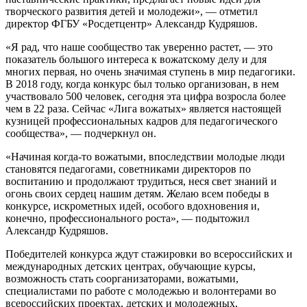
творческого развития детей и молодежи», — отметил
директор ФГБУ «Росдетцентр» Александр Кудряшов.
«Я рад, что наше сообщество так уверенно растет, — это
показатель большого интереса к вожатскому делу и для
многих первая, но очень значимая ступень в мир педагогики.
В 2018 году, когда конкурс был только организован, в нем
участвовало 500 человек, сегодня эта цифра возросла более
чем в 22 раза. Сейчас «Лига вожатых» является настоящей
кузницей профессиональных кадров для педагогического
сообщества», — подчеркнул он.
«Начиная когда-то вожатыми, впоследствии молодые люди
становятся педагогами, советниками директоров по
воспитанию и продолжают трудиться, неся свет знаний и
огонь своих сердец нашим детям. Желаю всем победы в
конкурсе, искрометных идей, особого вдохновения и,
конечно, профессионального роста», — подытожил
Александр Кудряшов.
Победителей конкурса ждут стажировки во всероссийских и
международных детских центрах, обучающие курсы,
возможность стать соорганизаторами, вожатыми,
специалистами по работе с молодежью и волонтерами во
всероссийских проектах, детских и молодежных,