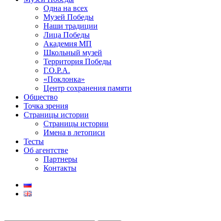
Одна на всех
Музей Победы
Наши традиции
Лица Победы
Академия МП
Школьный музей
Территория Победы
Г.О.Р.А.
«Поклонка»
Центр сохранения памяти
Общество
Точка зрения
Страницы истории
Страницы истории
Имена в летописи
Тесты
Об агентстве
Партнеры
Контакты