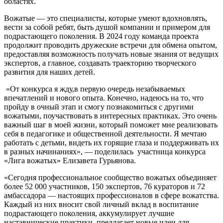
областях.
Вожатые — это специалисты, которые умеют вдохновлять,
вести за собой ребят, быть душой компании и примером для
подрастающего поколения. В 2024 году команда проекта
продолжит проводить дружеские встречи для обмена опытом,
предоставляя возможность получать новые знания от ведущих
экспертов, а главное, создавать траекторию творческого
развития для наших детей.
«От конкурса я жду,в первую очередь незабываемых
впечатлений и нового опыта. Конечно, надеюсь на то, что
пройду в очный этап и смогу познакомиться с другими
вожатыми, поучаствовать в интересных практиках. Это очень
важный шаг в моей жизни, который поможет мне реализовать
себя в педагогике и общественной деятельности. Я мечтаю
работать с детьми, видеть их горящие глаза и поддерживать их
в разных начинаниях», — поделилась участница конкурса
«Лига вожатых» Елизавета Гурьянова.
«Сегодня профессиональное сообщество вожатых объединяет
более 52 000 участников, 150 экспертов, 76 кураторов и 72
амбассадора — настоящих профессионалов в сфере вожатства.
Каждый из них вносит свой личный вклад в воспитание
подрастающего поколения, аккумулирует лучшие
наставнические практики, предлагает новые идеи для