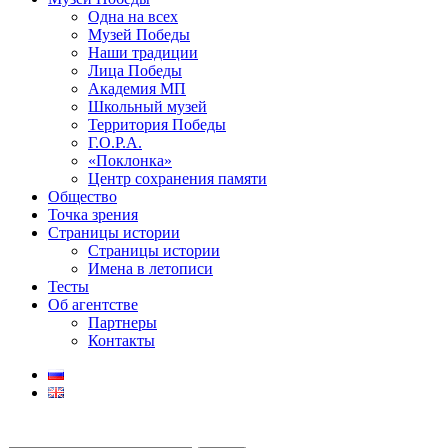
Одна на всех
Музей Победы
Наши традиции
Лица Победы
Академия МП
Школьный музей
Территория Победы
Г.О.Р.А.
«Поклонка»
Центр сохранения памяти
Общество
Точка зрения
Страницы истории
Страницы истории
Имена в летописи
Тесты
Об агентстве
Партнеры
Контакты