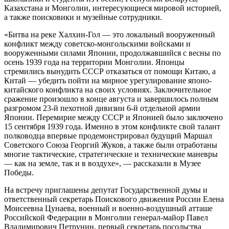
Казахстана и Монголии, интересующиеся мировой историей,
а также поисковики и музейные сотрудники.
«Битва на реке Халхин-Гол — это локальный вооруженный
конфликт между советско-монгольскими войсками и
вооруженными силами Японии, продолжавшийся с весны по
осень 1939 года на территории Монголии. Японцы
стремились вынудить СССР отказаться от помощи Китаю, а
Китай — убедить пойти на мирное урегулирование японо-
китайского конфликта на своих условиях. Заключительное
сражение произошло в конце августа и завершилось полным
разгромом 23-й пехотной дивизии 6-й отдельной армии
Японии. Перемирие между СССР и Японией было заключено
15 сентября 1939 года. Именно в этом конфликте свой талант
полководца впервые продемонстрировал будущий Маршал
Советского Союза Георгий Жуков, а также были отработаны
многие тактические, стратегические и технические маневры
— как на земле, так и в воздухе», — рассказали в Музее
Победы.
На встречу приглашены депутат Государственной думы и
ответственный секретарь Поискового движения России Елена
Моисеевна Цунаева, военный и военно-воздушный атташе
Российской Федерации в Монголии генерал-майор Павел
Владимирович Петрунин, первый секретарь посольства