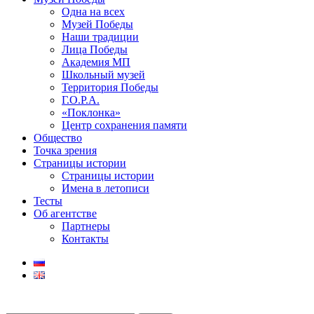
Одна на всех
Музей Победы
Наши традиции
Лица Победы
Академия МП
Школьный музей
Территория Победы
Г.О.Р.А.
«Поклонка»
Центр сохранения памяти
Общество
Точка зрения
Страницы истории
Страницы истории
Имена в летописи
Тесты
Об агентстве
Партнеры
Контакты