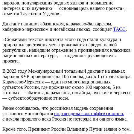
народов, популяризация родных языков и повышение
интереса к их изучению — основная цель нашего проекта», —
отметил Таусолтан Узденов.
Диктант напишут абазинском, карачаево-балкарском,
кабардино-черкесском и ногайском языках, сообщает
ТАСС
.
«Сюжетами текстов диктанта этого года стали культура и
природные достояния мест проживания народов нашей
республики, нашедшие отражение в произведениях классиков
национальных литератур», — поделился руководитель
проекта.
В 2023 году Международный тотальный диктант на языках
народов КЧР проводился на 105 площадках в 15 странах мира.
Карачаево-Черкесия — один из многонациональных
субъектов России, где проживает около 100 народов, 5 из
которых — абазины, карачаевцы, ногайцы, русские и черкесы
— субъектообразующие этносы.
Ранее сообщалось, что российская модель сохранения
языкового многообразия
подтвердила свою эффективность
—
с начала прошлого века Россия не потеряла ни одного языка.
Кроме того, Президент России Владимир Путин заявил о том,