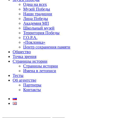
Одна на всех
Музей Победы
Наши традиции
Лица Победы
Академия МП
Школьный музей
Территория Победы
Г.О.Р.А.
«Поклонка»
Центр сохранения памяти
Общество
Точка зрения
Страницы истории
Страницы истории
Имена в летописи
Тесты
Об агентстве
Партнеры
Контакты