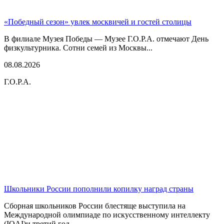
«Победный сезон» увлек москвичей и гостей столицы
В филиале Музея Победы — Музее Г.О.Р.А. отмечают День
физкультурника. Сотни семей из Москвы...
08.08.2026
Г.О.Р.А.
Школьники России пополнили копилку наград страны
Сборная школьников России блестяще выступила на
Международной олимпиаде по искусственному интеллекту
(IOAI)и третий год...