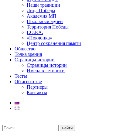
Наши традиции
Лица Победы
Академия МП
Школьный музей
Территория Победы
Г.О.Р.А.
«Поклонка»
Центр сохранения памяти
Общество
Точка зрения
Страницы истории
Страницы истории
Имена в летописи
Тесты
Об агентстве
Партнеры
Контакты