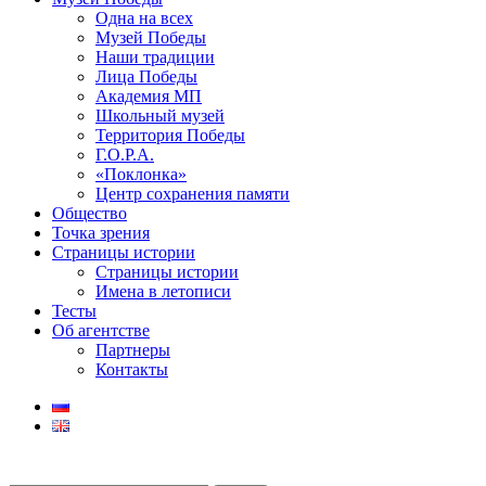
Одна на всех
Музей Победы
Наши традиции
Лица Победы
Академия МП
Школьный музей
Территория Победы
Г.О.Р.А.
«Поклонка»
Центр сохранения памяти
Общество
Точка зрения
Страницы истории
Страницы истории
Имена в летописи
Тесты
Об агентстве
Партнеры
Контакты