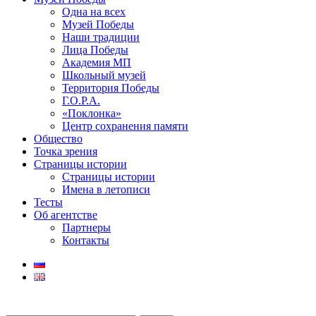
Одна на всех
Музей Победы
Наши традиции
Лица Победы
Академия МП
Школьный музей
Территория Победы
Г.О.Р.А.
«Поклонка»
Центр сохранения памяти
Общество
Точка зрения
Страницы истории
Страницы истории
Имена в летописи
Тесты
Об агентстве
Партнеры
Контакты