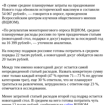
«В сумме средние планируемые затраты на празднование
Нового года обновили исторический максимум и составили
54 067 рублей», — говорится в опросе, проведенном
Всероссийским центром изучения общественного мнения
(ВЦИОМ).
«По результатам мониторингового опроса ВЦИОМ, средние
планируемые расходы россиян по трем праздничным статьям
(новогодний стол, подарки и досуг) выросли за последний год
на 16 399 рублей», — уточнили аналитики.
На покупку подарков россияне готовы потратить в среднем
порядка 22 тысяч рублей, а новогодний досуг обойдется около
20 тысяч рублей.
Между тем именно новогодний досуг остается самой
непредвиденной статьей расходов. Назвать конкретную сумму
смог только каждый второй (47 % против 71—73 % по другим
категориям трат), еще 30 % ответили, что не планируют
тратиться на развлечения, затруднились с ответом еще 23 %,
отмечается в исследовании.
Менее затратной статьей расходов второй год подряд остается
новогодний стол. В среднем на него готовы потратить чуть
менее 12 тысяч рублей, сообщается на
сайте
ВЦИОМ.