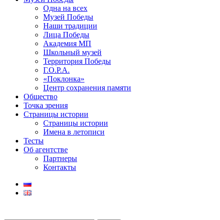
Одна на всех
Музей Победы
Наши традиции
Лица Победы
Академия МП
Школьный музей
Территория Победы
Г.О.Р.А.
«Поклонка»
Центр сохранения памяти
Общество
Точка зрения
Страницы истории
Страницы истории
Имена в летописи
Тесты
Об агентстве
Партнеры
Контакты