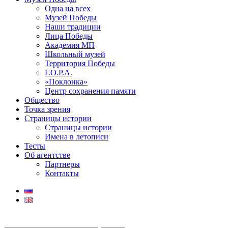
Одна на всех
Музей Победы
Наши традиции
Лица Победы
Академия МП
Школьный музей
Территория Победы
Г.О.Р.А.
«Поклонка»
Центр сохранения памяти
Общество
Точка зрения
Страницы истории
Страницы истории
Имена в летописи
Тесты
Об агентстве
Партнеры
Контакты