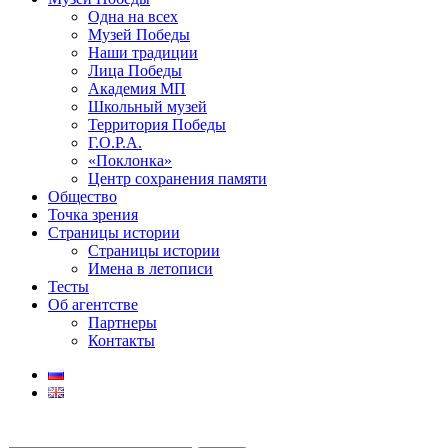
Одна на всех
Музей Победы
Наши традиции
Лица Победы
Академия МП
Школьный музей
Территория Победы
Г.О.Р.А.
«Поклонка»
Центр сохранения памяти
Общество
Точка зрения
Страницы истории
Страницы истории
Имена в летописи
Тесты
Об агентстве
Партнеры
Контакты