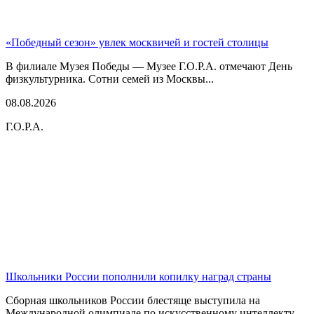
«Победный сезон» увлек москвичей и гостей столицы
В филиале Музея Победы — Музее Г.О.Р.А. отмечают День
физкультурника. Сотни семей из Москвы...
08.08.2026
Г.О.Р.А.
Школьники России пополнили копилку наград страны
Сборная школьников России блестяще выступила на
Международной олимпиаде по искусственному интеллекту