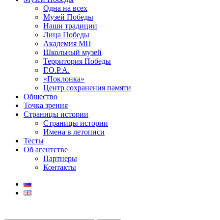
Одна на всех
Музей Победы
Наши традиции
Лица Победы
Академия МП
Школьный музей
Территория Победы
Г.О.Р.А.
«Поклонка»
Центр сохранения памяти
Общество
Точка зрения
Страницы истории
Страницы истории
Имена в летописи
Тесты
Об агентстве
Партнеры
Контакты