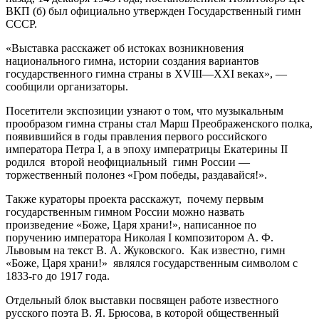
ВКП (б) был официально утвержден Государственный гимн
СССР.
«Выставка расскажет об истоках возникновения
национального гимна, истории создания вариантов
государственного гимна страны в XVIII—XXI веках», —
сообщили организаторы.
Посетители экспозиции узнают о том, что музыкальным
прообразом гимна страны стал Марш Преображенского полка,
появившийся в годы правления первого российского
императора Петра I, а в эпоху императрицы Екатерины II
родился второй неофициальный гимн России —
торжественный полонез «Гром победы, раздавайся!».
Также кураторы проекта расскажут, почему первым
государственным гимном России можно назвать
произведение «Боже, Царя храни!», написанное по
поручению императора Николая I композитором А. Ф.
Львовым на текст В. А. Жуковского. Как известно, гимн
«Боже, Царя храни!» являлся государственным символом с
1833-го до 1917 года.
Отдельный блок выставки посвящен работе известного
русского поэта В. Я. Брюсова, в которой общественный