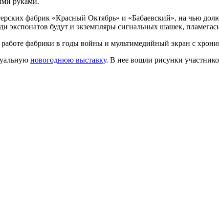
ими руками.
итерских фабрик «Красный Октябрь» и «Бабаевский», на чью дол
еди экспонатов будут и экземпляры сигнальных шашек, пламегас
о работе фабрики в годы войны и мультимедийный экран с хрон
ртуальную
новогоднюю выставку
. В нее вошли рисунки участни