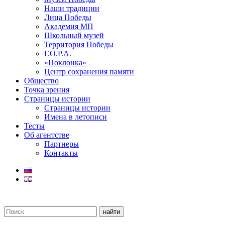
Наши традиции
Лица Победы
Академия МП
Школьный музей
Территория Победы
Г.О.Р.А.
«Поклонка»
Центр сохранения памяти
Общество
Точка зрения
Страницы истории
Страницы истории
Имена в летописи
Тесты
Об агентстве
Партнеры
Контакты