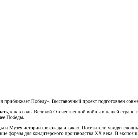
ыл приближает Победу». Выставочный проект подготовлен совме
ать, как в годы Великой Отечественной войны в нашей стране го
зее Победы.
ды и Музея истории шоколада и какао. Посетители увидят елоч
кие формы для кондитерского производства XX века. В экспози