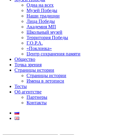
Одна на всех
Музей Победы
Наши традиции
Лица Победы
Академия МП
Школьный музей
Территория Победы
Г.О.Р.А.
«Поклонка»
Центр сохранения памяти
Общество
Точка зрения
Страницы истории
Страницы истории
Имена в летописи
Тесты
Об агентстве
Партнеры
Контакты