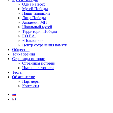
Одна на всех
Музей Победы
Наши традиции
Лица Победы
Академия МП
Школьный музей
Территория Победы
Г.О.Р.А.
«Поклонка»
Центр сохранения памяти
Общество
Точка зрения
Страницы истории
Страницы истории
Имена в летописи
Тесты
Об агентстве
Партнеры
Контакты