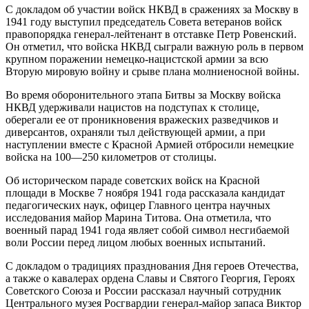
С докладом об участии войск НКВД в сражениях за Москву в
1941 году выступил председатель Совета ветеранов войск
правопорядка генерал-лейтенант в отставке Петр Ровенский.
Он отметил, что войска НКВД сыграли важную роль в первом
крупном поражении немецко-нацистской армии за всю
Вторую мировую войну и срыве плана молниеносной войны.
Во время оборонительного этапа Битвы за Москву войска
НКВД удерживали нацистов на подступах к столице,
оберегали ее от проникновения вражеских разведчиков и
диверсантов, охраняли тыл действующей армии, а при
наступлении вместе с Красной Армией отбросили немецкие
войска на 100—250 километров от столицы.
Об историческом параде советских войск на Красной
площади в Москве 7 ноября 1941 года рассказала кандидат
педагогических наук, офицер Главного центра научных
исследования майор Марина Титова. Она отметила, что
военный парад 1941 года являет собой символ несгибаемой
воли России перед лицом любых военных испытаний.
С докладом о традициях празднования Дня героев Отечества,
а также о кавалерах ордена Славы и Святого Георгия, Героях
Советского Союза и России рассказал научный сотрудник
Центрального музея Росгвардии генерал-майор запаса Виктор