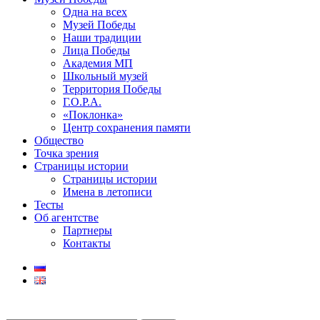
Одна на всех
Музей Победы
Наши традиции
Лица Победы
Академия МП
Школьный музей
Территория Победы
Г.О.Р.А.
«Поклонка»
Центр сохранения памяти
Общество
Точка зрения
Страницы истории
Страницы истории
Имена в летописи
Тесты
Об агентстве
Партнеры
Контакты