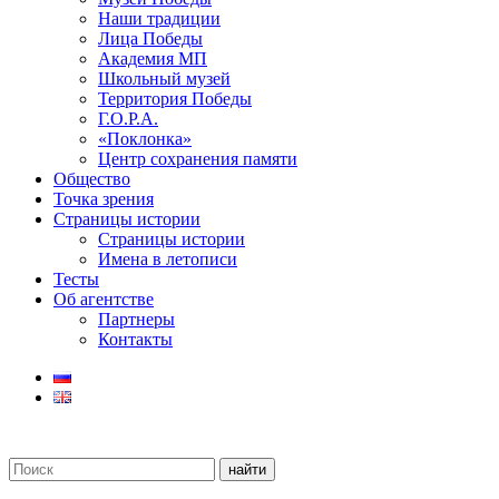
Наши традиции
Лица Победы
Академия МП
Школьный музей
Территория Победы
Г.О.Р.А.
«Поклонка»
Центр сохранения памяти
Общество
Точка зрения
Страницы истории
Страницы истории
Имена в летописи
Тесты
Об агентстве
Партнеры
Контакты