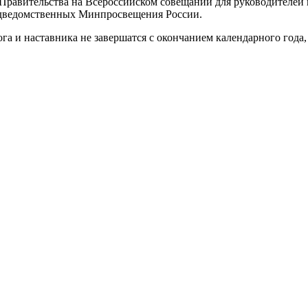
д Правительства на Всероссийском совещании для руководителе
подведомственных Минпросвещения России.
ога и наставника не завершатся с окончанием календарного года