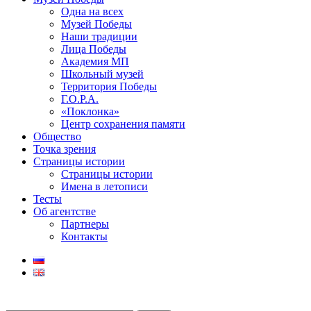
Одна на всех
Музей Победы
Наши традиции
Лица Победы
Академия МП
Школьный музей
Территория Победы
Г.О.Р.А.
«Поклонка»
Центр сохранения памяти
Общество
Точка зрения
Страницы истории
Страницы истории
Имена в летописи
Тесты
Об агентстве
Партнеры
Контакты