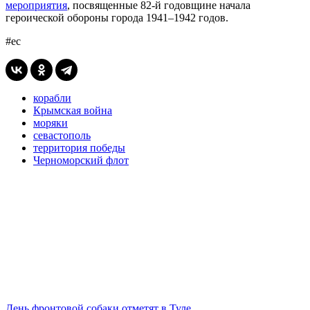
мероприятия
, посвященные 82-й годовщине начала
героической обороны города 1941–1942 годов.
#ес
корабли
Крымская война
моряки
севастополь
территория победы
Черноморский флот
День фронтовой собаки отметят в Туле