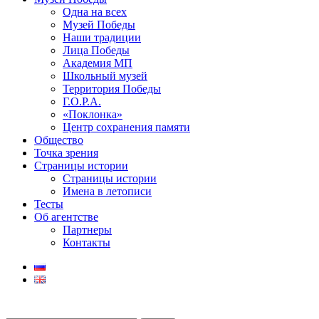
Одна на всех
Музей Победы
Наши традиции
Лица Победы
Академия МП
Школьный музей
Территория Победы
Г.О.Р.А.
«Поклонка»
Центр сохранения памяти
Общество
Точка зрения
Страницы истории
Страницы истории
Имена в летописи
Тесты
Об агентстве
Партнеры
Контакты