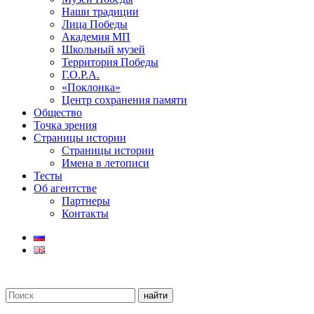
Наши традиции
Лица Победы
Академия МП
Школьный музей
Территория Победы
Г.О.Р.А.
«Поклонка»
Центр сохранения памяти
Общество
Точка зрения
Страницы истории
Страницы истории
Имена в летописи
Тесты
Об агентстве
Партнеры
Контакты