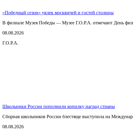
«Победный сезон» увлек москвичей и гостей столицы
В филиале Музея Победы — Музее Г.О.Р.А. отмечают День физк
08.08.2026
Г.О.Р.А.
Школьники России пополнили копилку наград страны
Сборная школьников России блестяще выступила на Междунаро
08.08.2026