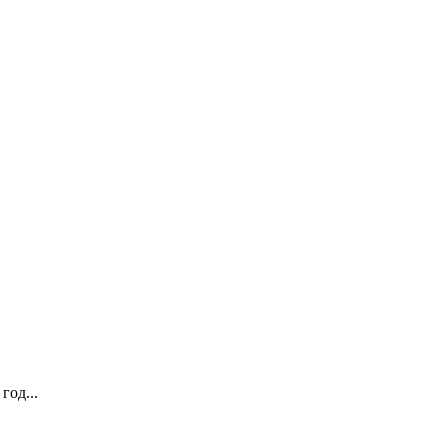
год...