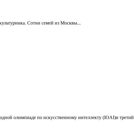
ультурника. Сотни семей из Москвы...
дной олимпиаде по искусственному интеллекту (IOAI)и третий 