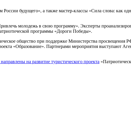
России будущего», а также мастер-классы «Сила слова: как одн
 «Привлечь молодежь в свою программу». Эксперты проанализир
-патриотической программы «Дороги Победы».
рическое общество при поддержке Министерства просвещения РФ
оекта «Образование». Партнерами мероприятия выступают Аген
 направлены на развитие туристического проекта
«Патриотическо