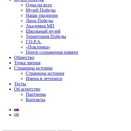
Одна на всех
Музей Победы
Наши традиции
Лица Победы
Академия МП
Школьный музей
Территория Победы
Г.О.Р.А.
«Поклонка»
Центр сохранения памяти
Общество
Точка зрения
Страницы истории
Страницы истории
Имена в летописи
Тесты
Об агентстве
Партнеры
Контакты