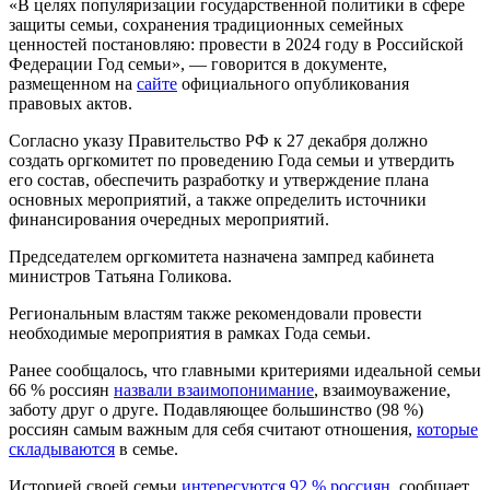
«В целях популяризации государственной политики в сфере
защиты семьи, сохранения традиционных семейных
ценностей постановляю: провести в 2024 году в Российской
Федерации Год семьи», — говорится в документе,
размещенном на
сайте
официального опубликования
правовых актов.
Согласно указу Правительство РФ к 27 декабря должно
создать оргкомитет по проведению Года семьи и утвердить
его состав, обеспечить разработку и утверждение плана
основных мероприятий, а также определить источники
финансирования очередных мероприятий.
Председателем оргкомитета назначена зампред кабинета
министров Татьяна Голикова.
Региональным властям также рекомендовали провести
необходимые мероприятия в рамках Года семьи.
Ранее сообщалось, что главными критериями идеальной семьи
66 % россиян
назвали взаимопонимание
, взаимоуважение,
заботу друг о друге. Подавляющее большинство (98 %)
россиян самым важным для себя считают отношения,
которые
складываются
в семье.
Историей своей семьи
интересуются 92 % россиян
, сообщает