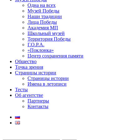
Одна на всех
Музей Победы
Наши традиции
Лица Победы
Академия МП
Школьный музей
Территория Победы
Г.О.Р.А.
«Поклонка»
Центр сохранения памяти
Общество
Точка зрения
Страницы истории
Страницы истории
Имена в летописи
Тесты
Об агентстве
Партнеры
Контакты