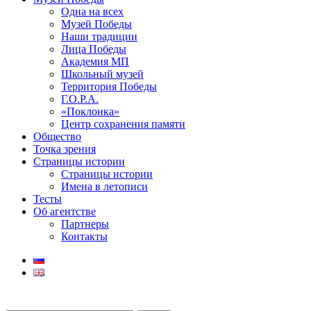
Одна на всех
Музей Победы
Наши традиции
Лица Победы
Академия МП
Школьный музей
Территория Победы
Г.О.Р.А.
«Поклонка»
Центр сохранения памяти
Общество
Точка зрения
Страницы истории
Страницы истории
Имена в летописи
Тесты
Об агентстве
Партнеры
Контакты