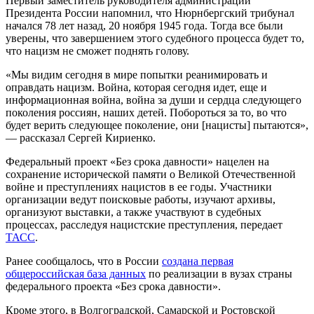
Первый заместитель руководителя администрации
Президента России напомнил, что Нюрнбергский трибунал
начался 78 лет назад, 20 ноября 1945 года. Тогда все были
уверены, что завершением этого судебного процесса будет то,
что нацизм не сможет поднять голову.
«Мы видим сегодня в мире попытки реанимировать и
оправдать нацизм. Война, которая сегодня идет, еще и
информационная война, война за души и сердца следующего
поколения россиян, наших детей. Побороться за то, во что
будет верить следующее поколение, они [нацисты] пытаются»,
— рассказал Сергей Кириенко.
Федеральный проект «Без срока давности» нацелен на
сохранение исторической памяти о Великой Отечественной
войне и преступлениях нацистов в ее годы. Участники
организации ведут поисковые работы, изучают архивы,
организуют выставки, а также участвуют в судебных
процессах, расследуя нацистские преступления, передает
ТАСС
.
Ранее сообщалось, что в России
создана первая
общероссийская база данных
по реализации в вузах страны
федерального проекта «Без срока давности».
Кроме этого, в Волгоградской, Самарской и Ростовской