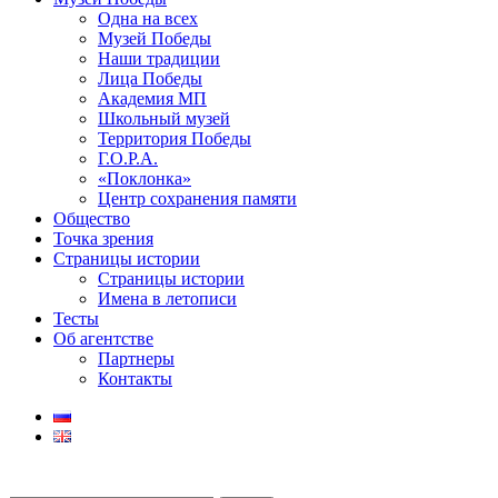
Одна на всех
Музей Победы
Наши традиции
Лица Победы
Академия МП
Школьный музей
Территория Победы
Г.О.Р.А.
«Поклонка»
Центр сохранения памяти
Общество
Точка зрения
Страницы истории
Страницы истории
Имена в летописи
Тесты
Об агентстве
Партнеры
Контакты