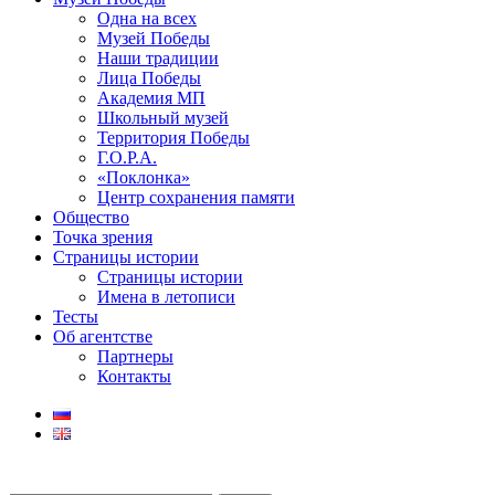
Одна на всех
Музей Победы
Наши традиции
Лица Победы
Академия МП
Школьный музей
Территория Победы
Г.О.Р.А.
«Поклонка»
Центр сохранения памяти
Общество
Точка зрения
Страницы истории
Страницы истории
Имена в летописи
Тесты
Об агентстве
Партнеры
Контакты