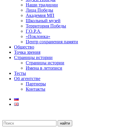
Наши традиции
Лица Победы
Академия МП
Школьный музей
Территория Победы
Г.О.Р.А.
«Поклонка»
Центр сохранения памяти
Общество
Точка зрения
Страницы истории
Страницы истории
Имена в летописи
Тесты
Об агентстве
Партнеры
Контакты