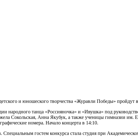
 детского и юношеского творчества «Журавли Победы» пройдут 
студии народного танца «Россияночка» и «Ивушка» под руковод
ла Сокольская, Анна Якубук, а также ученицы гимназии им. Е
рафические номера. Начало концерта в 14:10.
уков. Специальным гостем конкурса стала студия при Академичес