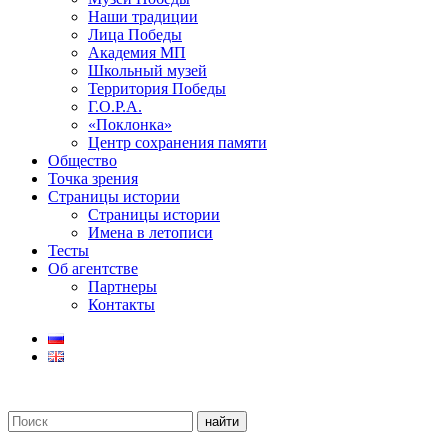
Наши традиции
Лица Победы
Академия МП
Школьный музей
Территория Победы
Г.О.Р.А.
«Поклонка»
Центр сохранения памяти
Общество
Точка зрения
Страницы истории
Страницы истории
Имена в летописи
Тесты
Об агентстве
Партнеры
Контакты