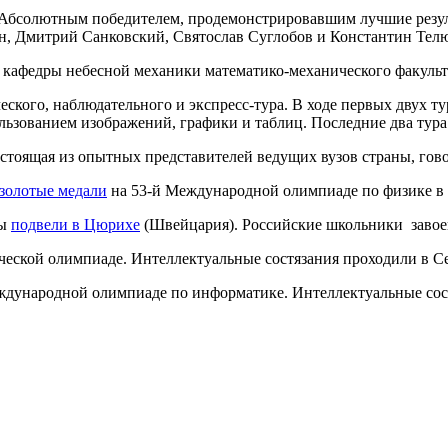
 Абсолютным победителем, продемонстрировавшим лучшие резул
н, Дмитрий Санковский, Святослав Суглобов и Константин Тел
кафедры небесной механики математико-механического факульте
еского, наблюдательного и экспресс-тура. В ходе первых двух ту
ользованием изображений, графики и таблиц. Последние два тур
остоящая из опытных представителей ведущих вузов страны, гов
 золотые медали
на 53-й Международной олимпиаде по физике в 
ды
подвели в Цюрихе
(Швейцария). Российские школьники завоев
ческой олимпиаде. Интеллектуальные состязания проходили в С
ждународной олимпиаде по информатике. Интеллектуальные сос