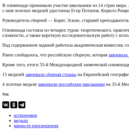
В олимпиаде принимали участие школьники из 14 стран мира.
с ним золотых медалей удостоены Егор Потапов, Кирилл Рощи
Руководитель сборной — Борис Эскин, старший преподаватель 
Олимпиада состояла из четырех туров: теоретического, практич
сложности, а также короткую исследовательскую работу с исп
Над содержанием заданий работала академическая комиссия, с
Ранее сообщалось, что российскую сборную, которая
завоевала
Кроме того, итоги 55-й Международной химической олимпиа
15 медалей
завоевала сборная страны
на Европейской географи
4 золотые медали
завоевали российские школьники
на 35-й Ме
#ак
астрономия
медали
министр просвещения