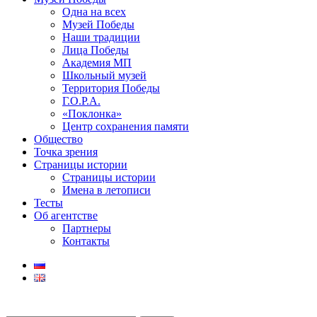
Одна на всех
Музей Победы
Наши традиции
Лица Победы
Академия МП
Школьный музей
Территория Победы
Г.О.Р.А.
«Поклонка»
Центр сохранения памяти
Общество
Точка зрения
Страницы истории
Страницы истории
Имена в летописи
Тесты
Об агентстве
Партнеры
Контакты