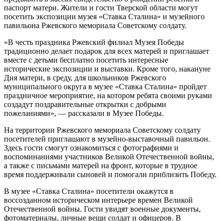
паспорт матери. Жители и гости Тверской области могут
посетить экспозиции музея «Ставка Сталина» и музейного
павильона Ржевского мемориала Советскому солдату.
«В честь праздника Ржевский филиал Музея Победы
традиционно делает подарок для всех матерей и приглашает
вместе с детьми бесплатно посетить интересные
исторические экспозиции и выставки. Кроме того, накануне
Дня матери, в среду, для школьников Ржевского
муниципального округа в музее «Ставка Сталина» пройдет
праздничное мероприятие, на котором ребята своими руками
создадут поздравительные открытки с добрыми
пожеланиями», — рассказали в Музее Победы.
На территории Ржевского мемориала Советскому солдату
посетителей приглашают в музейно-выставочный павильон.
Здесь гости смогут ознакомиться с фотографиями и
воспоминаниями участников Великой Отечественной войны,
а также с письмами матерей на фронт, которые в трудное
время поддерживали сыновей и помогали приблизить Победу.
В музее «Ставка Сталина» посетители окажутся в
воссозданном историческом интерьере времен Великой
Отечественной войны. Гости увидят военные документы,
фотоматериалы, личные вещи солдат и офицеров. В