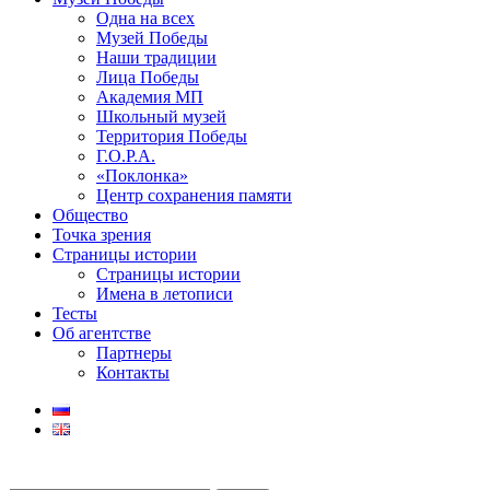
Одна на всех
Музей Победы
Наши традиции
Лица Победы
Академия МП
Школьный музей
Территория Победы
Г.О.Р.А.
«Поклонка»
Центр сохранения памяти
Общество
Точка зрения
Страницы истории
Страницы истории
Имена в летописи
Тесты
Об агентстве
Партнеры
Контакты