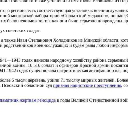
ния. Поисковики также установили имя Якова Еловикова из Пер
ей этого региона есть соответствующая установка: военнослужащи
анной московской лаборатории «Солдатский медальон», по наше
ь их было невозможно, так как они были серьезно повреждены 
ух советских солдат.
 а также Иван Степанович Холодников из Минской области, кот
и родственников военнослужащих и будем рады любой информаци
41—1943 годах нанесла народному хозяйству района серьезный 
енной войны. 16 516 солдат и офицеров Красной армии покоятся
941-1942 годах существовала патриотическая антифашистская по
олее 5 тысяч деревень, убили 71 тысячу мирных жителей. Боле
а Псковский областной суд
признал нацистские преступления
, с
 памятник жертвам геноцида
в годы Великой Отечественной вой