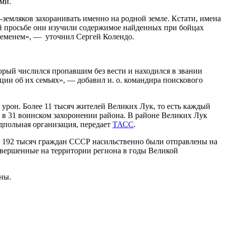
ми.
х-земляков захоранивать именно на родной земле. Кстати, имена
й просьбе они изучили содержимое найденных при бойцах
временем», — уточнил Сергей Колендо.
орый числился пропавшим без вести и находился в звании
и об их семьях», — добавил и. о. командира поискового
урон. Более 11 тысяч жителей Великих Лук, то есть каждый
 в 31 воинском захоронении района. В районе Великих Лук
дпольная организация, передает
ТАСС
.
е 192 тысяч граждан СССР насильственно были отправлены на
овершенные на территории региона в годы Великой
ны.