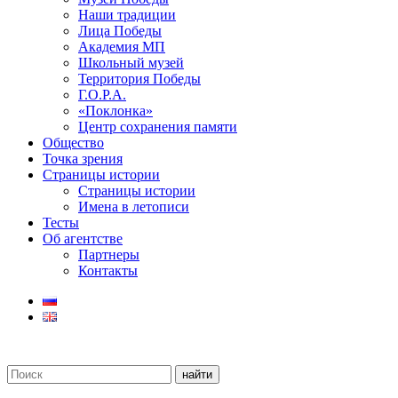
Наши традиции
Лица Победы
Академия МП
Школьный музей
Территория Победы
Г.О.Р.А.
«Поклонка»
Центр сохранения памяти
Общество
Точка зрения
Страницы истории
Страницы истории
Имена в летописи
Тесты
Об агентстве
Партнеры
Контакты