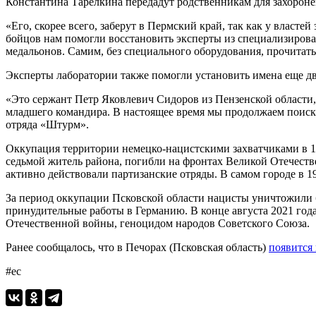
Константина Тарелкина передадут родственникам для захороне
«Его, скорее всего, заберут в Пермский край, так как у власт
бойцов нам помогли восстановить эксперты из специализиров
медальонов. Самим, без специального оборудования, прочитат
Эксперты лаборатории также помогли установить имена еще дв
«Это сержант Петр Яковлевич Сидоров из Пензенской области,
младшего командира. В настоящее время мы продолжаем поиск
отряда «Штурм».
Оккупация территории немецко-нацистскими захватчиками в 19
седьмой житель района, погибли на фронтах Великой Отечеств
активно действовали партизанские отряды. В самом городе в 1
За период оккупации Псковской области нацисты уничтожили б
принудительные работы в Германию. В конце августа 2021 год
Отечественной войны, геноцидом народов Советского Союза.
Ранее сообщалось, что в Печорах (Псковская область)
появится
#ес