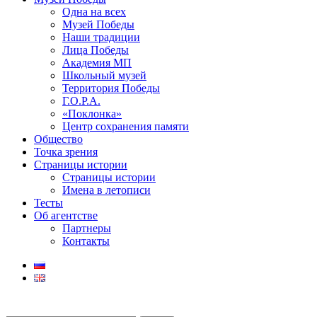
Одна на всех
Музей Победы
Наши традиции
Лица Победы
Академия МП
Школьный музей
Территория Победы
Г.О.Р.А.
«Поклонка»
Центр сохранения памяти
Общество
Точка зрения
Страницы истории
Страницы истории
Имена в летописи
Тесты
Об агентстве
Партнеры
Контакты