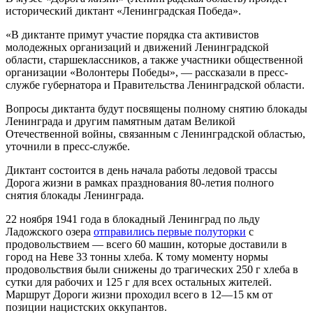
исторический диктант «Ленинградская Победа».
«В диктанте примут участие порядка ста активистов
молодежных организаций и движений Ленинградской
области, старшеклассников, а также участники общественной
организации «Волонтеры Победы», — рассказали в пресс-
службе губернатора и Правительства Ленинградской области.
Вопросы диктанта будут посвящены полному снятию блокады
Ленинграда и другим памятным датам Великой
Отечественной войны, связанным с Ленинградской областью,
уточнили в пресс-службе.
Диктант состоится в день начала работы ледовой трассы
Дорога жизни в рамках празднования 80-летия полного
снятия блокады Ленинграда.
22 ноября 1941 года в блокадный Ленинград по льду
Ладожского озера
отправились первые полуторки
с
продовольствием — всего 60 машин, которые доставили в
город на Неве 33 тонны хлеба. К тому моменту нормы
продовольствия были снижены до трагических 250 г хлеба в
сутки для рабочих и 125 г для всех остальных жителей.
Маршрут Дороги жизни проходил всего в 12—15 км от
позиции нацистских оккупантов.