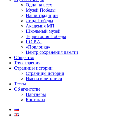
Одна на всех
Музей Победы
Наши традиции
Лица Победы
Академия МП
Школьный музей
Территория Победы
Г.О.Р.А.
«Поклонка»
Центр сохранения памяти
Общество
Точка зрения
Страницы истории
Страницы истории
Имена в летописи
Тесты
Об агентстве
Партнеры
Контакты