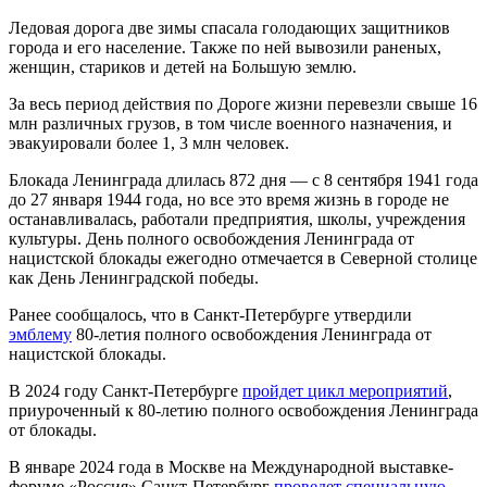
Ледовая дорога две зимы спасала голодающих защитников
города и его население. Также по ней вывозили раненых,
женщин, стариков и детей на Большую землю.
За весь период действия по Дороге жизни перевезли свыше 16
млн различных грузов, в том числе военного назначения, и
эвакуировали более 1, 3 млн человек.
Блокада Ленинграда длилась 872 дня — с 8 сентября 1941 года
до 27 января 1944 года, но все это время жизнь в городе не
останавливалась, работали предприятия, школы, учреждения
культуры. День полного освобождения Ленинграда от
нацистской блокады ежегодно отмечается в Северной столице
как День Ленинградской победы.
Ранее сообщалось, что в Санкт-Петербурге утвердили
эмблему
80-летия полного освобождения Ленинграда от
нацистской блокады.
В 2024 году Санкт-Петербурге
пройдет цикл мероприятий
,
приуроченный к 80-летию полного освобождения Ленинграда
от блокады.
В январе 2024 года в Москве на Международной выставке-
форуме «Россия» Санкт-Петербург
проведет специальную