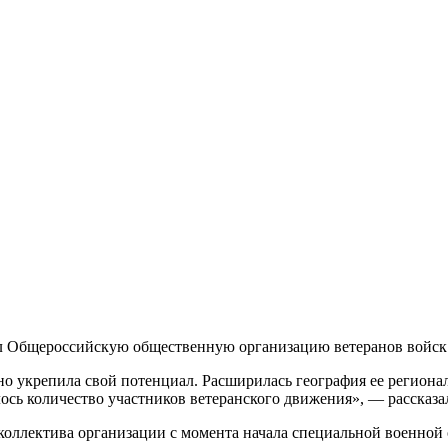
л Общероссийскую общественную организацию ветеранов войск 
 укрепила свой потенциал. Расширилась география ее региональ
чилось количество участников ветеранского движения», — рассказ
коллектива организации с момента начала специальной военной