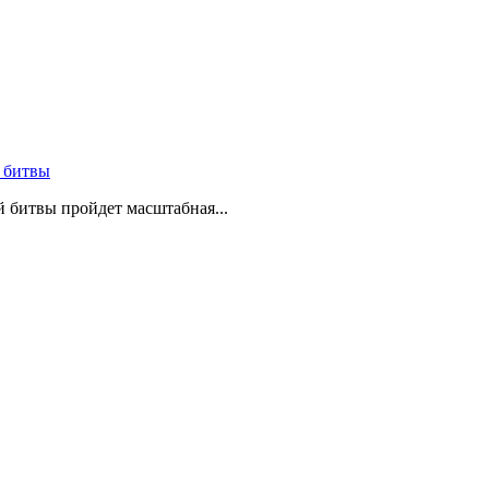
 битвы
й битвы пройдет масштабная...