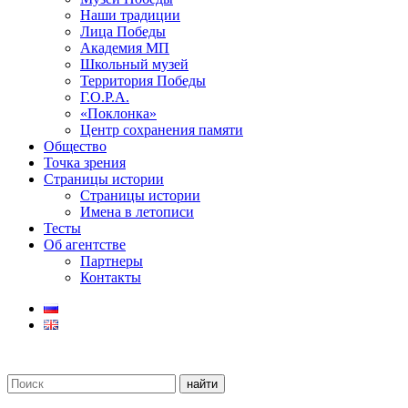
Наши традиции
Лица Победы
Академия МП
Школьный музей
Территория Победы
Г.О.Р.А.
«Поклонка»
Центр сохранения памяти
Общество
Точка зрения
Страницы истории
Страницы истории
Имена в летописи
Тесты
Об агентстве
Партнеры
Контакты