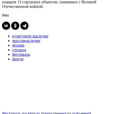
порядок 13 городских объектов, связанных с Великой
Отечественной войной.
#мп
культурное наследие
мосгорнаследие
москва
столица
фестиваль
форум
Фестиваль посвятили преемственности поколений