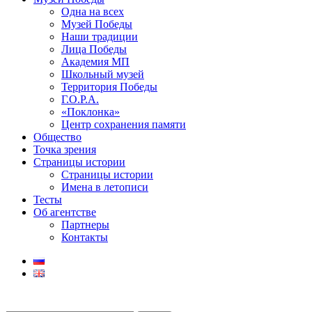
Одна на всех
Музей Победы
Наши традиции
Лица Победы
Академия МП
Школьный музей
Территория Победы
Г.О.Р.А.
«Поклонка»
Центр сохранения памяти
Общество
Точка зрения
Страницы истории
Страницы истории
Имена в летописи
Тесты
Об агентстве
Партнеры
Контакты