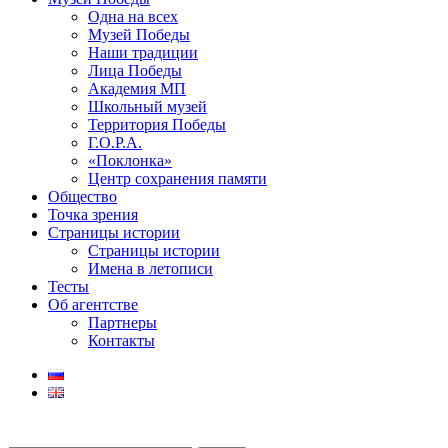
Одна на всех
Музей Победы
Наши традиции
Лица Победы
Академия МП
Школьный музей
Территория Победы
Г.О.Р.А.
«Поклонка»
Центр сохранения памяти
Общество
Точка зрения
Страницы истории
Страницы истории
Имена в летописи
Тесты
Об агентстве
Партнеры
Контакты