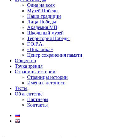
Одна на всех
Музей Победы
Наши традиции
Лица Победы
Академия МП
Школьный музей
Территория Победы
Г.О.Р.А.
«Поклонка»
Центр сохранения памяти
Общество
Точка зрения
Страницы истории
Страницы истории
Имена в летописи
Тесты
Об агентстве
Партнеры
Контакты