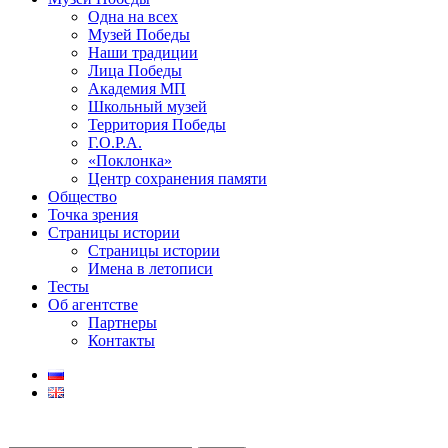
Одна на всех
Музей Победы
Наши традиции
Лица Победы
Академия МП
Школьный музей
Территория Победы
Г.О.Р.А.
«Поклонка»
Центр сохранения памяти
Общество
Точка зрения
Страницы истории
Страницы истории
Имена в летописи
Тесты
Об агентстве
Партнеры
Контакты