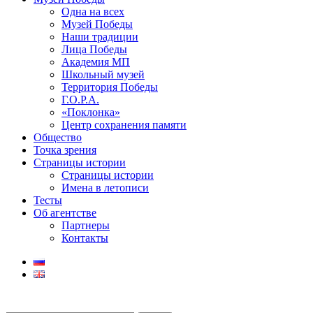
Одна на всех
Музей Победы
Наши традиции
Лица Победы
Академия МП
Школьный музей
Территория Победы
Г.О.Р.А.
«Поклонка»
Центр сохранения памяти
Общество
Точка зрения
Страницы истории
Страницы истории
Имена в летописи
Тесты
Об агентстве
Партнеры
Контакты