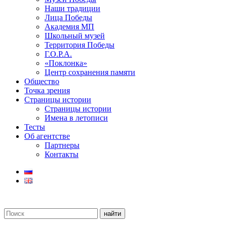
Наши традиции
Лица Победы
Академия МП
Школьный музей
Территория Победы
Г.О.Р.А.
«Поклонка»
Центр сохранения памяти
Общество
Точка зрения
Страницы истории
Страницы истории
Имена в летописи
Тесты
Об агентстве
Партнеры
Контакты