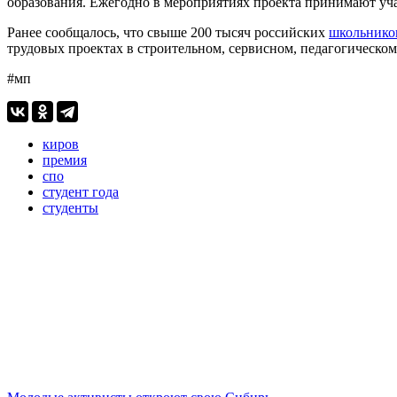
образования. Ежегодно в мероприятиях проекта принимают учас
Ранее сообщалось, что свыше 200 тысяч российских
школьников
трудовых проектах в строительном, сервисном, педагогическом
#мп
киров
премия
спо
студент года
студенты