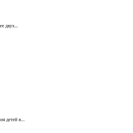
 двух...
я детей в...