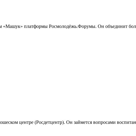
м «Машук» платформы Росмолодёжь.Форумы. Он объединит более
шеском центре (Росдетцентр). Он займется вопросами воспитани