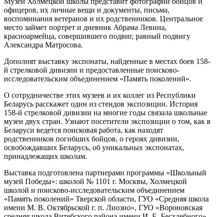
Музей Холмецкой школы представит фотографии бойцов и
офицеров, их личные вещи и документы, письма,
воспоминания ветеранов и их родственников. Центральное
место займет портрет и дневник Абрама Левина,
красноармейца, совершившего подвиг, равный подвигу
Александра Матросова.
Дополнят выставку экспонаты, найденные в местах боев 158-
й стрелковой дивизии и предоставленные поисково-
исследовательским объединением «Память поколений».
О сотрудничестве этих музеев и их коллег из Республики
Беларусь расскажет один из стендов экспозиции. История
158-й стрелковой дивизии на многие годы связала школьные
музеи двух стран. Узнают посетители экспозиции о том, как в
Беларуси ведется поисковая работа, как находят
родственников погибших бойцов, о героях дивизии,
освобождавших Беларусь, об уникальных экспонатах,
принадлежащих школам.
Выставка подготовлена партнерами программы «Школьный
музей Победы»: школой № 1101 г. Москвы, Холмецкой
школой и поисково-исследовательским объединением
«Память поколений» Тверской области, ГУО «Средняя школа
имени М. В. Октябрьской г. п. Лиозно», ГУО «Вороновская
средняя школа Витебского района имени И. Е. Бесхлебного»,