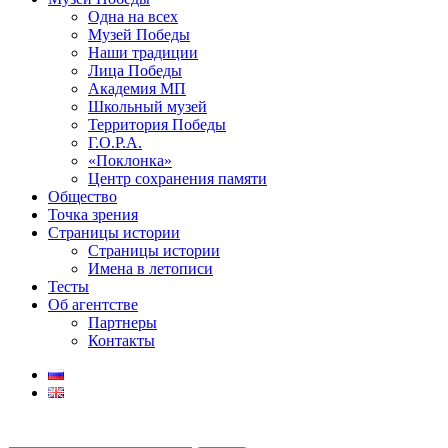
Одна на всех
Музей Победы
Наши традиции
Лица Победы
Академия МП
Школьный музей
Территория Победы
Г.О.Р.А.
«Поклонка»
Центр сохранения памяти
Общество
Точка зрения
Страницы истории
Страницы истории
Имена в летописи
Тесты
Об агентстве
Партнеры
Контакты