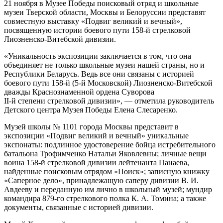
21 ноября в Музее Победы поисковый отряд и школьные
музеи Тверской области, Москвы и Белоруссии представят
совместную выставку «Подвиг великий и вечный»,
посвященную истории боевого пути 158-й стрелковой
Лиозненско-Витебской дивизии.
«Уникальность экспозиции заключается в том, что она
объединяет не только школьные музеи нашей страны, но и
Республики Беларусь. Ведь все они связаны с историей
боевого пути 158-й (5-й Московской) Лиозненско-Витебской
дважды Краснознаменной ордена Суворова
II-й степени стрелковой дивизии», — отметила руководитель
Детского центра Музея Победы Елена Слесаренко.
Музей школы № 1101 города Москвы представит в
экспозиции «Подвиг великий и вечный» уникальные
экспонаты: подлинное удостоверение бойца истребительного
батальона Трофимченко Натальи Яковлевны; личные вещи
воина 158-й стрелковой дивизии лейтенанта Панаева,
найденные поисковым отрядом «Поиск»; записную книжку
«Саперное дело», принадлежащую саперу дивизии В. И.
Авдееву и переданную им лично в школьный музей; мундир
командира 879-го стрелкового полка К. А. Томина; а также
документы, связанные с историей дивизии.