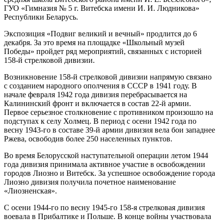
ГУО «Гимназия № 5 г. Витебска имени И. И. Людникова»
Республики Беларусь.
Экспозиция «Подвиг великий и вечный» продлится до 6
декабря. За это время на площадке «Школьный музей
Победы» пройдет ряд мероприятий, связанных с историей
158-й стрелковой дивизии.
Возникновение 158-й стрелковой дивизии напрямую связано
с созданием народного ополчения в СССР в 1941 году. В
начале февраля 1942 года дивизия перебрасывается на
Калининский фронт и включается в состав 22-й армии.
Первое серьезное столкновение с противником произошло на
подступах к селу Холмец. В период с осени 1942 года по
весну 1943-го в составе 39-й армии дивизия вела бои западнее
Ржева, освободив более 250 населенных пунктов.
Во время Белорусской наступательной операции летом 1944
года дивизия принимала активное участие в освобождении
городов Лиозно и Витебск. За успешное освобождение города
Лиозно дивизия получила почетное наименование
«Лиозненская».
С осени 1944-го по весну 1945-го 158-я стрелковая дивизия
воевала в Прибалтике и Польше. В конце войны участвовала