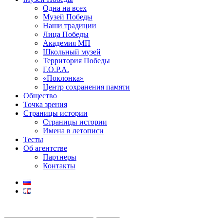
Одна на всех
Музей Победы
Наши традиции
Лица Победы
Академия МП
Школьный музей
Территория Победы
Г.О.Р.А.
«Поклонка»
Центр сохранения памяти
Общество
Точка зрения
Страницы истории
Страницы истории
Имена в летописи
Тесты
Об агентстве
Партнеры
Контакты