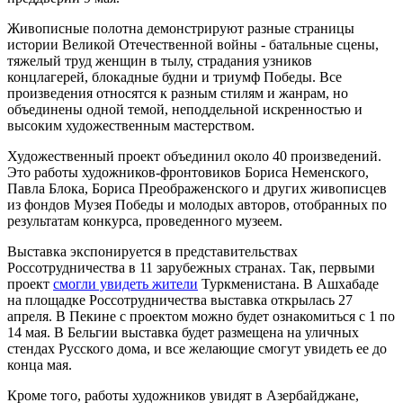
Живописные полотна демонстрируют разные страницы
истории Великой Отечественной войны - батальные сцены,
тяжелый труд женщин в тылу, страдания узников
концлагерей, блокадные будни и триумф Победы. Все
произведения относятся к разным стилям и жанрам, но
объединены одной темой, неподдельной искренностью и
высоким художественным мастерством.
Художественный проект объединил около 40 произведений.
Это работы художников-фронтовиков Бориса Неменского,
Павла Блока, Бориса Преображенского и других живописцев
из фондов Музея Победы и молодых авторов, отобранных по
результатам конкурса, проведенного музеем.
Выставка экспонируется в представительствах
Россотрудничества в 11 зарубежных странах. Так, первыми
проект
смогли увидеть жители
Туркменистана. В Ашхабаде
на площадке Россотрудничества выставка открылась 27
апреля. В Пекине с проектом можно будет ознакомиться с 1 по
14 мая. В Бельгии выставка будет размещена на уличных
стендах Русского дома, и все желающие смогут увидеть ее до
конца мая.
Кроме того, работы художников увидят в Азербайджане,