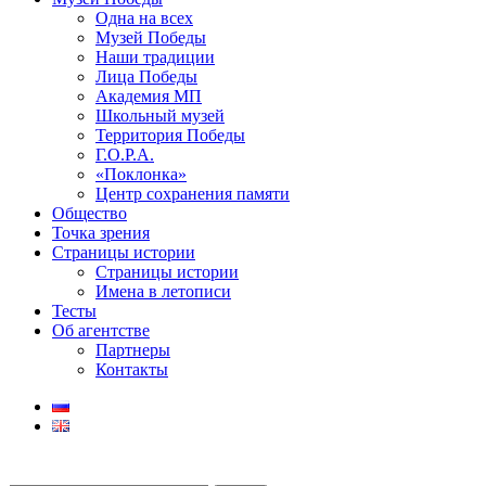
Одна на всех
Музей Победы
Наши традиции
Лица Победы
Академия МП
Школьный музей
Территория Победы
Г.О.Р.А.
«Поклонка»
Центр сохранения памяти
Общество
Точка зрения
Страницы истории
Страницы истории
Имена в летописи
Тесты
Об агентстве
Партнеры
Контакты