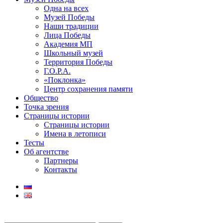
Одна на всех
Музей Победы
Наши традиции
Лица Победы
Академия МП
Школьный музей
Территория Победы
Г.О.Р.А.
«Поклонка»
Центр сохранения памяти
Общество
Точка зрения
Страницы истории
Страницы истории
Имена в летописи
Тесты
Об агентстве
Партнеры
Контакты