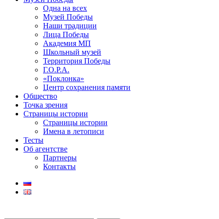
Одна на всех
Музей Победы
Наши традиции
Лица Победы
Академия МП
Школьный музей
Территория Победы
Г.О.Р.А.
«Поклонка»
Центр сохранения памяти
Общество
Точка зрения
Страницы истории
Страницы истории
Имена в летописи
Тесты
Об агентстве
Партнеры
Контакты