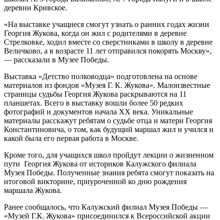
деревни Кривское.
«На выставке учащиеся смогут узнать о ранних годах жизни
Георгия Жукова, когда он жил с родителями в деревне
Стрелковке, ходил вместе со сверстниками в школу в деревне
Величково, а в возрасте 11 лет отправился покорять Москву»,
— рассказали в Музее Победы.
Выставка «Детство полководца» подготовлена на основе
материалов из фондов «Музея Г. К. Жукова». Малоизвестные
страницы судьбы Георгия Жукова раскрываются на 11
планшетах. Всего в выставку вошли более 50 редких
фотографий и документов начала XX века. Уникальные
материалы расскажут ребятам о судьбе отца и матери Георгия
Константиновича, о том, как будущий маршал жил и учился и
какой была его первая работа в Москве.
Кроме того, для учащихся школ пройдут лекции о жизненном
пути Георгия Жукова от историков Калужского филиала
Музея Победы. Полученные знания ребята смогут показать на
итоговой викторине, приуроченной ко дню рождения
маршала Жукова.
Ранее сообщалось, что Калужский филиал Музея Победы —
«Музей Г.К. Жукова» присоединился к Всероссийской акции