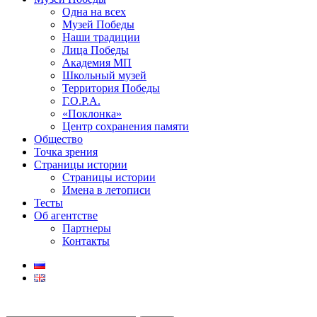
Одна на всех
Музей Победы
Наши традиции
Лица Победы
Академия МП
Школьный музей
Территория Победы
Г.О.Р.А.
«Поклонка»
Центр сохранения памяти
Общество
Точка зрения
Страницы истории
Страницы истории
Имена в летописи
Тесты
Об агентстве
Партнеры
Контакты