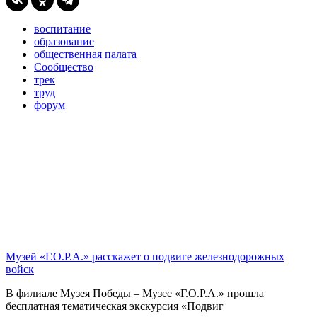
воспитание
образование
общественная палата
Сообщество
трек
труд
форум
Музей «Г.О.Р.А.» расскажет о подвиге железнодорожных
войск
В филиале Музея Победы – Музее «Г.О.Р.А.» прошла
бесплатная тематическая экскурсия «Подвиг