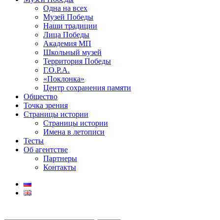
Одна на всех
Музей Победы
Наши традиции
Лица Победы
Академия МП
Школьный музей
Территория Победы
Г.О.Р.А.
«Поклонка»
Центр сохранения памяти
Общество
Точка зрения
Страницы истории
Страницы истории
Имена в летописи
Тесты
Об агентстве
Партнеры
Контакты