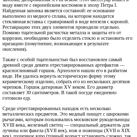
моду вместе с европейским костюмом в эпоху Петра I.
Найденная запонка является составной: ее основание
выполнено из медного сплава, на котором находится
стеклянная вставка с гравировкой в виде вензеля с короной.
Реставрацию этих двух элементов проводили отдельно.
Помимо тщательной расчистки металла и защиты его от
коррозии, необходимо было отделить стекло и остановить его
иризацию (помутнение, возникающее в результате
окисления).
Также с особой тщательностью был восстановлен самый
древний среди девяти отреставрированных артефактов —
красноглиняный горшок. Археологи нашли его в разбитом
виде. Им удалось вернуть историческую форму этому
керамическому изделию, собрать его из нескольких десятков
черепков. Горшок датирован XV веком. Его диаметр
составляет 30 сантиметров. В такой посуде ежедневно
готовили еду.
Среди отреставрированных находок есть несколько
металлических предметов. Это медный пинцет с широкими
рычагами, которым пользовались московские рукодельницы
XVIII века, железный светец — специальный держатель для
лучины или факела (XVII век), нож и ножницы (XVII и XIX
век), пушечное ядро (точный возраст установить сложно, так