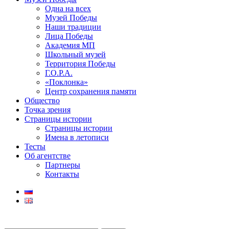
Одна на всех
Музей Победы
Наши традиции
Лица Победы
Академия МП
Школьный музей
Территория Победы
Г.О.Р.А.
«Поклонка»
Центр сохранения памяти
Общество
Точка зрения
Страницы истории
Страницы истории
Имена в летописи
Тесты
Об агентстве
Партнеры
Контакты