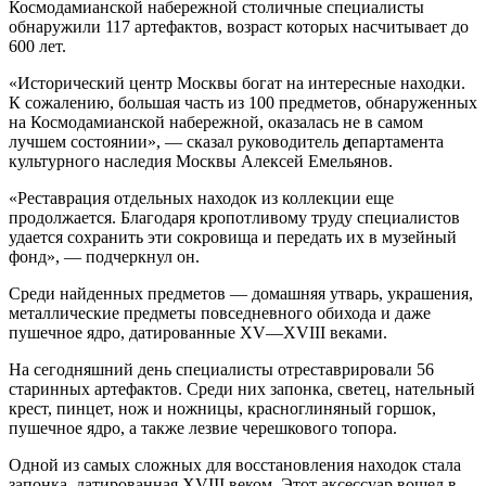
Космодамианской набережной столичные специалисты
обнаружили 117 артефактов, возраст которых насчитывает до
600 лет.
«Исторический центр Москвы богат на интересные находки.
К сожалению, большая часть из 100 предметов, обнаруженных
на Космодамианской набережной, оказалась не в самом
лучшем состоянии», — сказал руководитель
д
епартамента
культурного наследия Москвы Алексей Емельянов.
«Реставрация отдельных находок из коллекции еще
продолжается.
Благодаря
кропотливому труду специалистов
удается сохранить эти сокровища и передать их в музейный
фонд», — подчеркнул он.
Среди найденных предметов — домашняя утварь, украшения,
металлические предметы повседневного обихода и даже
пушечное ядро, датированные XV—XVIII веками.
На сегодняшний день специалисты отреставрировали 56
старинных артефактов. Среди них запонка, светец, нательный
крест, пинцет, нож и ножницы, красноглиняный горшок,
пушечное ядро, а также лезвие черешкового топора.
Одной из самых сложных для восстановления находок стала
запонка, датированная XVIII веком. Этот аксессуар вошел в