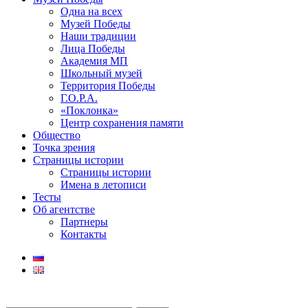
Одна на всех
Музей Победы
Наши традиции
Лица Победы
Академия МП
Школьный музей
Территория Победы
Г.О.Р.А.
«Поклонка»
Центр сохранения памяти
Общество
Точка зрения
Страницы истории
Страницы истории
Имена в летописи
Тесты
Об агентстве
Партнеры
Контакты