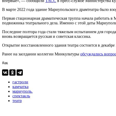
впервые», — сообщили
ТАСС
в пресс-службе Министерства к
В марте 2022 года здание Мариупольского драмтеатра было в
Первая стационарная драматическая труппа начала работать в 
подвижника театрального дела. Именно с этой даты Мариуполь
Последние полтора года стали тяжелым испытанием для города и
вновь возвращается русская и советская классика.
Открытие восстановленного здания театра состоится в декабре 
Ранее на заседании коллегии Минкультуры
обсуждались вопро
#ак
гастроли
камчатка
мариуполь.
спектакль
театр