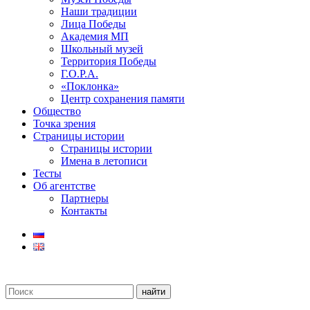
Наши традиции
Лица Победы
Академия МП
Школьный музей
Территория Победы
Г.О.Р.А.
«Поклонка»
Центр сохранения памяти
Общество
Точка зрения
Страницы истории
Страницы истории
Имена в летописи
Тесты
Об агентстве
Партнеры
Контакты