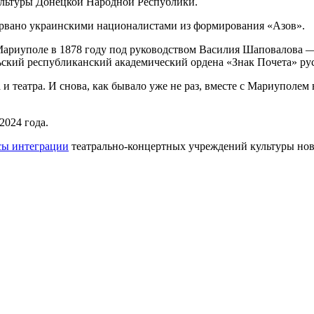
ультуры Донецкой Народной Республики.
зорвано украинскими националистами из формирования «Азов».
Мариуполе в 1878 году под руководством Василия Шаповалова — 
ский республиканский академический ордена «Знак Почета» русс
 театра. И снова, как бывало уже не раз, вместе с Мариуполем в
2024 года.
сы интеграции
театрально-концертных учреждений культуры новы