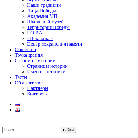
Наши традиции
Лица Победы
Академия МП
Школьный музей
Территория Победы
Г.О.Р.А.
«Поклонка»
Центр сохранения памяти
Общество
Точка зрения
Страницы истории
Страницы истории
Имена в летописи
Тесты
Об агентстве
Партнеры
Контакты