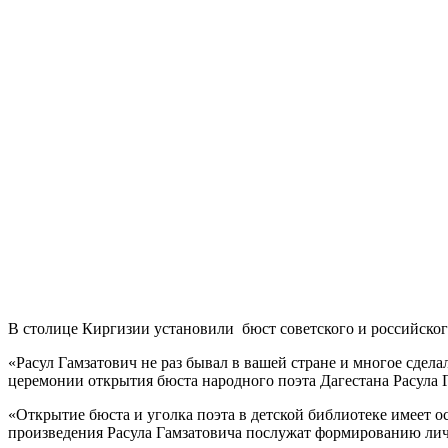
В столице Киргизии установили бюст советского и российского
«Расул Гамзатович не раз бывал в вашей стране и многое сдел
церемонии открытия бюста народного поэта Дагестана Расула Г
«Открытие бюста и уголка поэта в детской библиотеке имеет ос
произведения Расула Гамзатовича послужат формированию личн